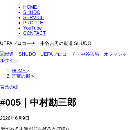
HOME
SHUDO
SERVICE
PROFILE
YouTube
CONTACT
UEFAプロコーチ・中谷吉男の蹴道 SHUDO
HOME
>
言葉の棚
>
言葉の棚
#005｜中村勘三郎
2026年6月9日
型がある人間が型を破ると型破り。