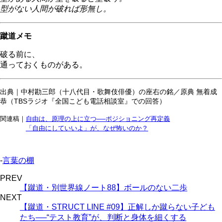
型がない人間が破れば形無し。
蹴道メモ
破る前に、
通っておくものがある。
出典｜中村勘三郎（十八代目・歌舞伎俳優）の座右の銘／原典 無着成
恭（TBSラジオ『全国こども電話相談室』での回答）
関連稿｜
自由は、原理の上に立つ──ポジショニング再定義
「自由にしていいよ」が、なぜ怖いのか？
-
言葉の棚
PREV
【蹴道・別世界線ノート88】ボールのない二歩
NEXT
【蹴道・STRUCT LINE #09】正解しか蹴らない子ども
たち──“テスト教育”が、判断と身体を細くする