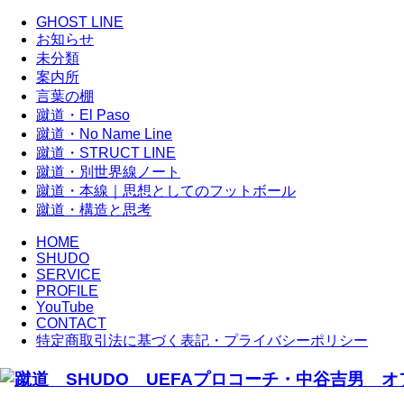
GHOST LINE
お知らせ
未分類
案内所
言葉の棚
蹴道・El Paso
蹴道・No Name Line
蹴道・STRUCT LINE
蹴道・別世界線ノート
蹴道・本線｜思想としてのフットボール
蹴道・構造と思考
HOME
SHUDO
SERVICE
PROFILE
YouTube
CONTACT
特定商取引法に基づく表記・プライバシーポリシー