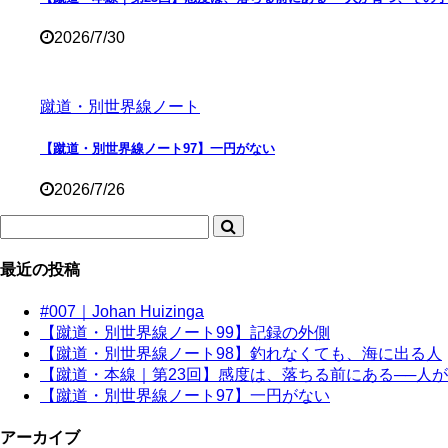
2026/7/30
蹴道・別世界線ノート
【蹴道・別世界線ノート97】一円がない
2026/7/26
最近の投稿
#007｜Johan Huizinga
【蹴道・別世界線ノート99】記録の外側
【蹴道・別世界線ノート98】釣れなくても、海に出る人
【蹴道・本線｜第23回】感度は、落ちる前にある──人
【蹴道・別世界線ノート97】一円がない
アーカイブ